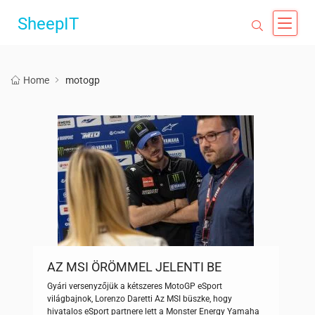
SheepIT
Home
motogp
AZ MSI ÖRÖMMEL JELENTI BE
HIVATALOS ESPORT PARTNERSÉGÉT
Gyári versenyzőjük a kétszeres MotoGP eSport
A MONSTER ENERGY YAMAHA
világbajnok, Lorenzo Daretti Az MSI büszke, hogy
MOTOGP CSAPATTAL
hivatalos eSport partnere lett a Monster Energy Yamaha