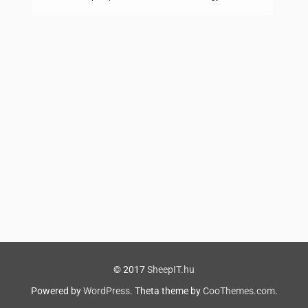
MotoGP csapatnak, akik elsőként jelentették be gyári
versenyzőjüket a MotoGP eSport bajnokság történetében,
nem más, mint a kétszeres eSport világbajnok, Lorenzo
Daretti leigazolásával. „Nagyon örülünk, hogy a
kezdetektől fogva részesei lehetünk ennek az új […]
© 2017
SheepIT.hu
Powered by
WordPress
. Theta theme by
CooThemes.com
.