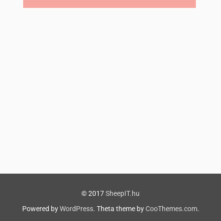
© 2017
SheepIT.hu
Powered by
WordPress
. Theta theme by
CooThemes.com
.