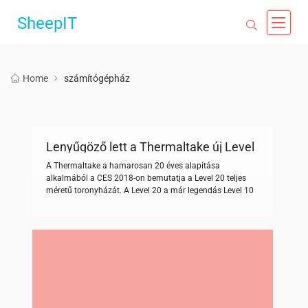
SheepIT
Home
számítógépház
Lenyűgöző lett a Thermaltake új Level
20
A Thermaltake a hamarosan 20 éves alapítása
alkalmából a CES 2018-on bemutatja a Level 20 teljes
méretű toronyházát. A Level 20 a már legendás Level 10
Extreme Gaming Chassis új generációja, amely több,
mint egy évtizeddel ezelőtt jelent meg. Ebben a 10 évben
a Thermaltake számos áttörést ért el a tervezés és a
technológia területén. […]