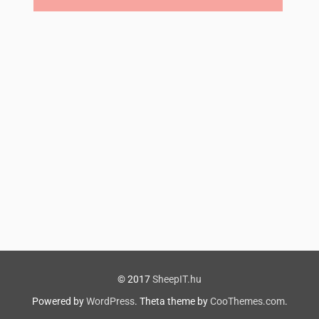
© 2017
SheepIT.hu
Powered by
WordPress
. Theta theme by
CooThemes.com
.