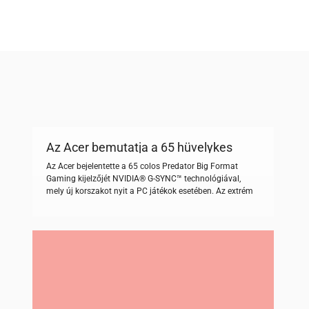
Az Acer bemutatja a 65 hüvelykes
Predator monitort
Az Acer bejelentette a 65 colos Predator Big Format
Gaming kijelzőjét NVIDIA® G-SYNC™ technológiával,
mely új korszakot nyit a PC játékok esetében. Az extrém
méretű Predator monitor ugyanazokat a csúcsminőségű
tulajdonságokkal rendelkezik, mint a kisebb méretű
testvérei, integrálja az NVIDIA SHIELD™ streaming
technológiát a filmek és tévéműsorok lejátszásához,
mindezt lenyűgöző 4K HDR-ben. A 65 colos […]