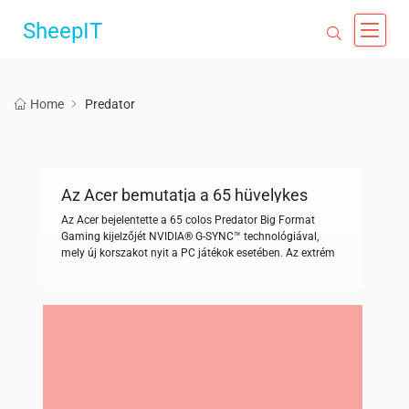
SheepIT
Home
Predator
Az Acer bemutatja a 65 hüvelykes
Predator monitort
Az Acer bejelentette a 65 colos Predator Big Format
Gaming kijelzőjét NVIDIA® G-SYNC™ technológiával,
mely új korszakot nyit a PC játékok esetében. Az extrém
méretű Predator monitor ugyanazokat a csúcsminőségű
tulajdonságokkal rendelkezik, mint a kisebb méretű
testvérei, integrálja az NVIDIA SHIELD™ streaming
technológiát a filmek és tévéműsorok lejátszásához,
mindezt lenyűgöző 4K HDR-ben. A 65 colos […]