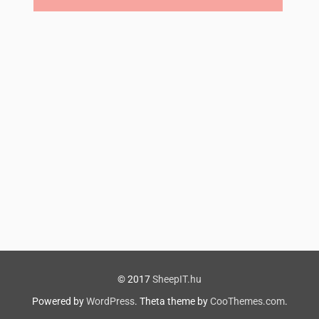
© 2017
SheepIT.hu
Powered by
WordPress
. Theta theme by
CooThemes.com
.