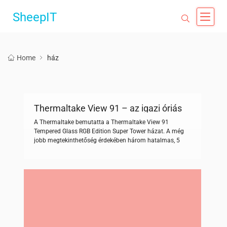
SheepIT
Home
ház
Thermaltake View 91 – az igazi óriás
A Thermaltake bemutatta a Thermaltake View 91
Tempered Glass RGB Edition Super Tower házat. A még
jobb megtekinthetőség érdekében három hatalmas, 5
mm vastag, edzett oldal- és előlapot kapott, a View 91 TG
RGB elegáns megjelenése mellett a hűtése is kiváló. Négy
beépített 140mm-es Riing Plus LED RGB ventilátora (16,8
millió szín megjelenítésére képes LED „gyűrűvel” […]