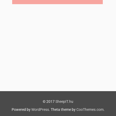
© 2017
SheepIT.hu
Powered by
WordPress
. Theta theme by
CooThemes.com
.