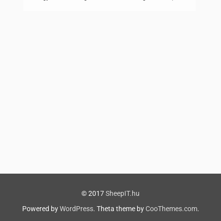
melyet akár a mobilukról is kezelhetnek. Hogy ez miért is
jó, képzeljük csak el, ha mondjuk egy portot újra kell
indítani egy nagyobb elosztón, vagy olyan eszköz próbál
csatlakozni a hálózathoz, amihez nem adtunk […]
© 2017
SheepIT.hu
Powered by
WordPress
. Theta theme by
CooThemes.com
.