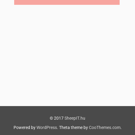
© 2017
SheepIT.hu
Powered by
WordPress
. Theta theme by
CooThemes.com
.