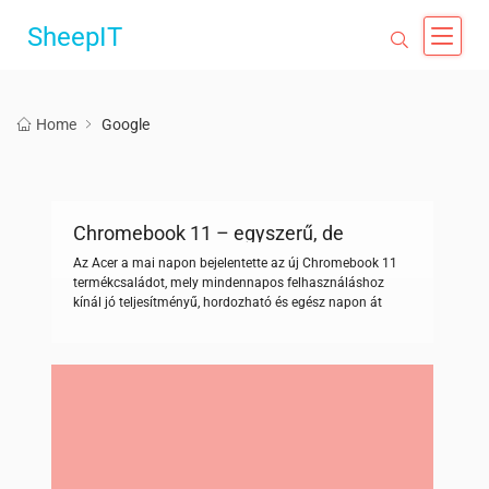
SheepIT
Home
Google
Chromebook 11 – egyszerű, de
nagyszerű
Az Acer a mai napon bejelentette az új Chromebook 11
termékcsaládot, mely mindennapos felhasználáshoz
kínál jó teljesítményű, hordozható és egész napon át
használható, 10 órás akkumulátor üzemidővel
rendelkező laptopot. Az új Acer Chromebook 11 (CB311-
8HT / CB311-8H) 11,6 hüvelykes kijelzővel, ventilátor
nélküli kialakítással, tökéletes választás a hétköznapi
felhasználók és a családok számára, akik szeretnék
megosztani […]