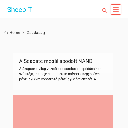
SheepIT
Home
Gazdaság
A Seagate megállapodott NAND
szállításról a Toshibával
A Seagate a világ vezető adattárolási megoldásainak
szállítója, ma bejelentette 2018 második negyedéves
pénzügyi évre vonatkozó pénzügyi előrejelzését. A
Seagate várhatóan mintegy 2,9 milliárd dollár bevétellel
számol, a GAAP és a non-GAAP 30% adózás előtti
árréssel. A vállalat rekordnak számító 88 exabájtnyi
adattárolási kapacitást fog leszállítani, amelyek mintegy
40 millió adattároló darabszámot jelent átlagosan 2,2 […]