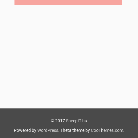
© 2017
SheepIT.hu
Powered by
WordPress
. Theta theme by
CooThemes.com
.