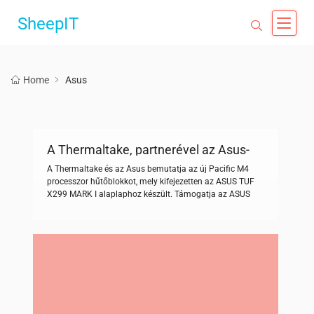
SheepIT
Home
Asus
A Thermaltake, partnerével az Asus-
szal, bemutatják az új Pacific M4
A Thermaltake és az Asus bemutatja az új Pacific M4
hűtőblokkot
processzor hűtőblokkot, mely kifejezetten az ASUS TUF
X299 MARK I alaplaphoz készült. Támogatja az ASUS
Aura Sync technológiát, a Pacific M4 all-in-one (CPU és
alaplap) hűtőblokk, ami 256 színt tud megjeleníteni. A
vízblokk nagyobb felülettel és 0,15 mm-es mikrocsatorna
architektúrával rendelkezik, lehetővé téve a hűtőfolyadék
[…]