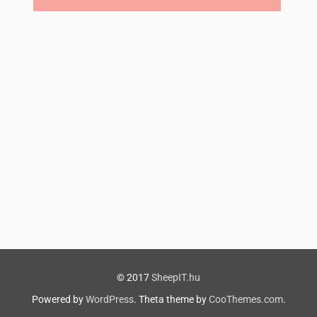
© 2017
SheepIT.hu
Powered by
WordPress
. Theta theme by
CooThemes.com
.